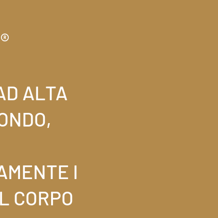
®
AD ALTA
MONDO,
AMENTE I
EL CORPO