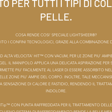
O PER TUTTI I TIPI DI COL
PELLE.
COSA RENDE COSI' SPECIALE LIGHTSHEER®?
NITO I CONFINI TECNOLOGICI, GRAZIE ALLA COMBINAZIONE 
D ALTA VELOCITA' HIT™ CON VACUM, PER LE ZONE PIU' AMPI
 GEL. IL MANIPOLO APPLICA UNA DELICATA ASPIRAZIONE PER
RMETTE PIU' FACILMENTE AL LASER DI ESSERE ASSORBITO NE
ELLE ZONE PIU' AMPIE DEL CORPO. INOLTRE, TALE MECCANI
LA SENSAZIONE DI CALORE E FASTIDIO, RENDENDO IL TRAT
INDOLORE.
llTip™ CON PUNTA RAFFREDDATA PER IL TRATTAMENTO DELLE 
SCLUSIVO SISTEMA DI RAFFREDDAMENTO RENDE LA PELLE MEN