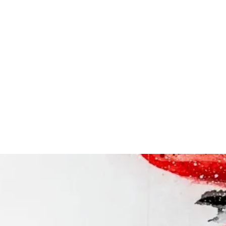
ETICO ESSENTIEL TRIESTE
essentielspa@gmail.com
040411057 3482559