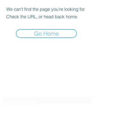
We can’t find the page you’re looking for.
Check the URL, or head back home.
Go Home
CENTRO ESTETICO ESSENTIEL
TRIESTE
Modulo di iscrizione
Invia