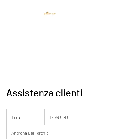
CENTRO ESTETICO
ESSENTIEL TRIESTE
Assistenza clienti
19,99
dollari
1 ora
1
19,99 USD
statunitensi
o
r
Androna Del Torchio