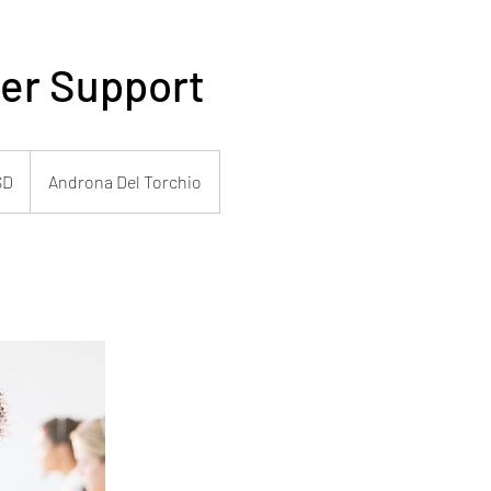
er Support
SD
Androna Del Torchio